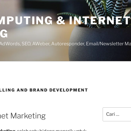
MPUTING & INTERNE
NG
 AdWords, SEO, AWeber, Autoresponder, Email/Newsletter Ma
LLING AND BRAND DEVELOPMENT
Pencarian
net Marketing
untuk: