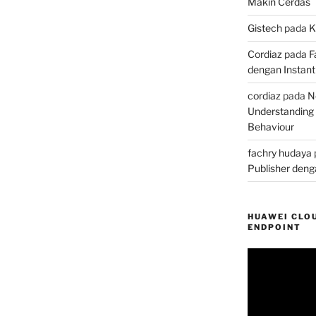
Makin Cerdas
Gistech
pada
K
Cordiaz
pada
F
dengan Instant 
cordiaz
pada
N
Understanding
Behaviour
fachry hudaya
Publisher denga
HUAWEI CLOU
ENDPOINT
Pemutar
Video