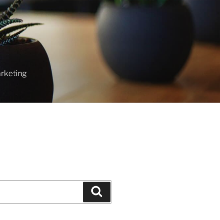
T
rketing
Cari