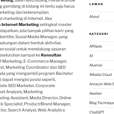
rketing
, salah satu bidang menarik untuk
LAMAN
ang gemilang di bidang ini tentu saja harus
rketing dan keterampilan
About
marketing di Internet. Jika
n
Internet Marketing
setingkat master
didapatkan, ada banyak pilihan karir yang
KATEGORI
 bertitle, Sosial Media Manager, yang
ubungan dalam bentuk aktivitas
Affiliate
an sosial untuk mendukung sasaran
eseluruhan sampai ke
Konsultan
AI
 of Marketing, E-Commerce Manager,
Akamai
gist, Marketing Coordinator dan SEO
 Anda yang mengambil program Bachelor
Alibaba Cloud
a) dapat mengisi posisi seperti,
Amazon Web S
iate SEO Marketer, Corporate
t Analysis, Marketing
Aweber
ting Assistant, Media Director, Online
Blog Techniqu
Click Specialist, Product/Brand Manager,
ctor, Search Analyst, Web Analytics
ChatGPT