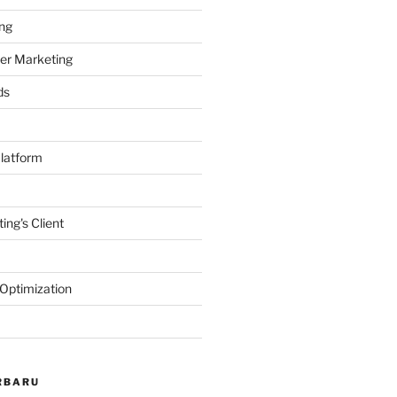
ng
er Marketing
ds
latform
ing's Client
Optimization
RBARU