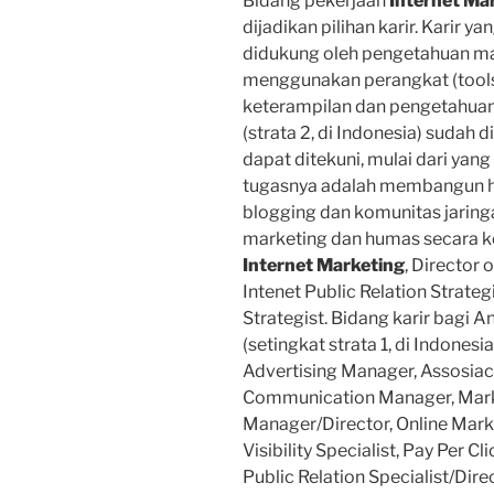
Bidang pekerjaan
Internet Ma
dijadikan pilihan karir. Karir y
didukung oleh pengetahuan ma
menggunakan perangkat (tools) 
keterampilan dan pengetahua
(strata 2, di Indonesia) sudah 
dapat ditekuni, mulai dari yang
tugasnya adalah membangun h
blogging dan komunitas jaring
marketing dan humas secara k
Internet Marketing
, Director
Intenet Public Relation Strate
Strategist. Bidang karir bagi
(setingkat strata 1, di Indonesi
Advertising Manager, Assosiac
Communication Manager, Marke
Manager/Director, Online Marke
Visibility Specialist, Pay Per 
Public Relation Specialist/Dire