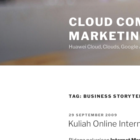
Lompat
ke
CLOUD CO
konten
MARKETI
Huawei Cloud, Clouds, Google
TAG:
BUSINESS STORYTE
DIPOSKAN
29 SEPTEMBER 2009
PADA
Kuliah Online Inter