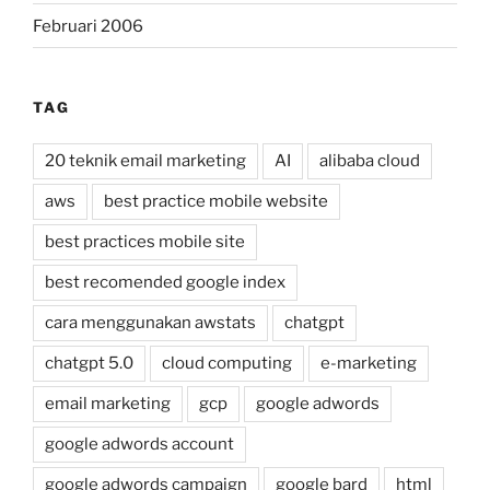
Februari 2006
TAG
20 teknik email marketing
AI
alibaba cloud
aws
best practice mobile website
best practices mobile site
best recomended google index
cara menggunakan awstats
chatgpt
chatgpt 5.0
cloud computing
e-marketing
email marketing
gcp
google adwords
google adwords account
google adwords campaign
google bard
html