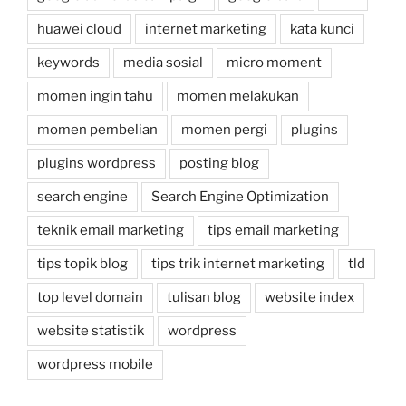
huawei cloud
internet marketing
kata kunci
keywords
media sosial
micro moment
momen ingin tahu
momen melakukan
momen pembelian
momen pergi
plugins
plugins wordpress
posting blog
search engine
Search Engine Optimization
teknik email marketing
tips email marketing
tips topik blog
tips trik internet marketing
tld
top level domain
tulisan blog
website index
website statistik
wordpress
wordpress mobile