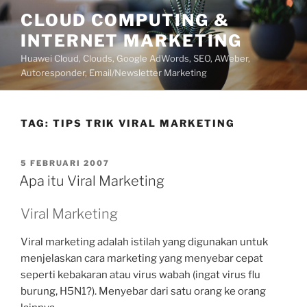
Lompat
CLOUD COMPUTING &
ke
INTERNET MARKETING
konten
Huawei Cloud, Clouds, Google AdWords, SEO, AWeber,
Autoresponder, Email/Newsletter Marketing
TAG:
TIPS TRIK VIRAL MARKETING
DIPOSKAN
5 FEBRUARI 2007
PADA
Apa itu Viral Marketing
Viral Marketing
Viral marketing adalah istilah yang digunakan untuk
menjelaskan cara marketing yang menyebar cepat
seperti kebakaran atau virus wabah (ingat virus flu
burung, H5N1?). Menyebar dari satu orang ke orang