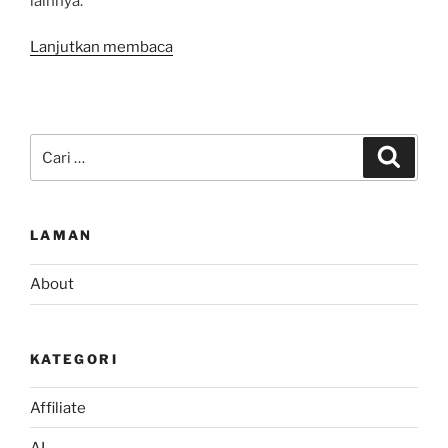
lainnya.
“Apa
Lanjutkan membaca
itu
Viral
Marketing”
Pencarian
Cari
untuk:
LAMAN
About
KATEGORI
Affiliate
AI