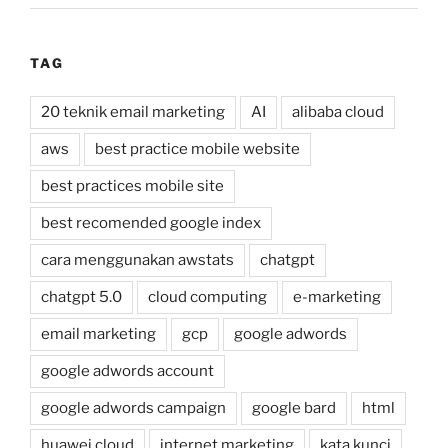
TAG
20 teknik email marketing
AI
alibaba cloud
aws
best practice mobile website
best practices mobile site
best recomended google index
cara menggunakan awstats
chatgpt
chatgpt 5.0
cloud computing
e-marketing
email marketing
gcp
google adwords
google adwords account
google adwords campaign
google bard
html
huawei cloud
internet marketing
kata kunci