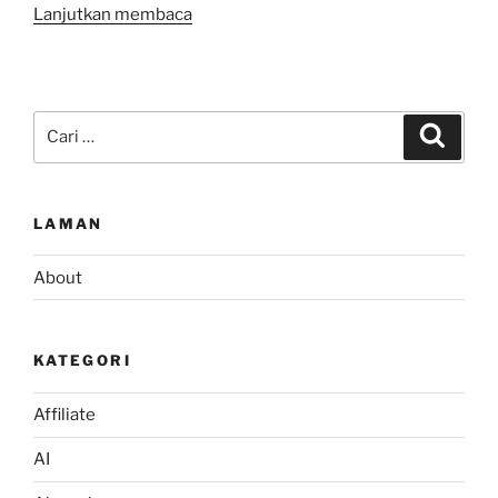
“Micro
Lanjutkan membaca
Moments,
sesaat
Sebelum
Pembelian
Pencarian
Cari
Terjadi”
untuk:
LAMAN
About
KATEGORI
Affiliate
AI