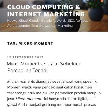
Lompat
CLOUD COMPUTING &
ke
INTERNET MARKETING
konten
Huawei Cloud, Clouds, Google AdWords, SEO, AWeber,
Autoresponder, Email/Newsletter Marketing
TAG:
MICRO MOMENT
DIPOSKAN
12 SEPTEMBER 2017
PADA
Micro Moments, sesaat Sebelum
Pembelian Terjadi
Micro-moments
dianggap sebagai saat yang spesifik.
Momen, waktu yang pendek, saat calon konsumen
terdorong untuk melakukan pembelian produk maupun
jasa.
Micro-moments
ini hanya ada di era digital, saat
gawai Anda menjadi gerbang mempermudah proses