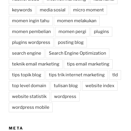
keywords
media sosial
micro moment
momen ingin tahu
momen melakukan
momen pembelian
momen pergi
plugins
plugins wordpress
posting blog
search engine
Search Engine Optimization
teknik email marketing
tips email marketing
tips topik blog
tips trik internet marketing
tld
top level domain
tulisan blog
website index
website statistik
wordpress
wordpress mobile
META