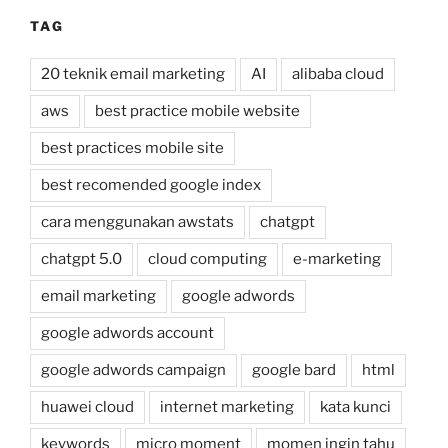
TAG
20 teknik email marketing
AI
alibaba cloud
aws
best practice mobile website
best practices mobile site
best recomended google index
cara menggunakan awstats
chatgpt
chatgpt 5.0
cloud computing
e-marketing
email marketing
google adwords
google adwords account
google adwords campaign
google bard
html
huawei cloud
internet marketing
kata kunci
keywords
micro moment
momen ingin tahu