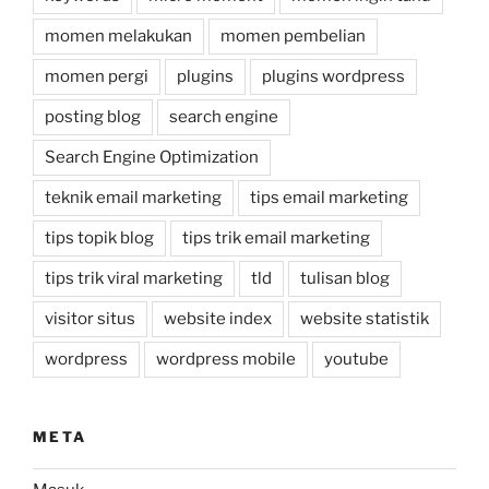
momen melakukan
momen pembelian
momen pergi
plugins
plugins wordpress
posting blog
search engine
Search Engine Optimization
teknik email marketing
tips email marketing
tips topik blog
tips trik email marketing
tips trik viral marketing
tld
tulisan blog
visitor situs
website index
website statistik
wordpress
wordpress mobile
youtube
META