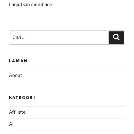
“SSL
Lanjutkan membaca
versus
TLS
Apa
yang
Pencarian
Cari
Membedakannya?”
untuk:
LAMAN
About
KATEGORI
Affiliate
AI