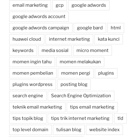
email marketing
gcp
google adwords
google adwords account
google adwords campaign
google bard
html
huawei cloud
internet marketing
kata kunci
keywords
media sosial
micro moment
momen ingin tahu
momen melakukan
momen pembelian
momen pergi
plugins
plugins wordpress
posting blog
search engine
Search Engine Optimization
teknik email marketing
tips email marketing
tips topik blog
tips trik internet marketing
tld
top level domain
tulisan blog
website index