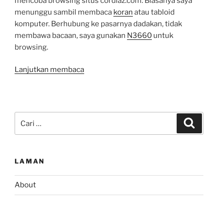
mencoba browsing situs cordiaz.com. Biasanya saya
menunggu sambil membaca
koran
atau tabloid
komputer. Berhubung ke pasarnya dadakan, tidak
membawa bacaan, saya gunakan
N3660
untuk
browsing.
“Plugin
Lanjutkan membaca
WordPress
Mobile
Edition”
Pencarian
Cari
untuk:
LAMAN
About