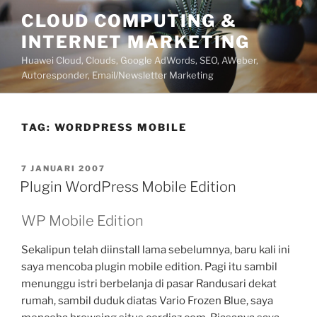
Lompat
CLOUD COMPUTING &
ke
INTERNET MARKETING
konten
Huawei Cloud, Clouds, Google AdWords, SEO, AWeber,
Autoresponder, Email/Newsletter Marketing
TAG:
WORDPRESS MOBILE
DIPOSKAN
7 JANUARI 2007
PADA
Plugin WordPress Mobile Edition
WP Mobile Edition
Sekalipun telah diinstall lama sebelumnya, baru kali ini
saya mencoba plugin mobile edition. Pagi itu sambil
menunggu istri berbelanja di pasar Randusari dekat
rumah, sambil duduk diatas Vario Frozen Blue, saya