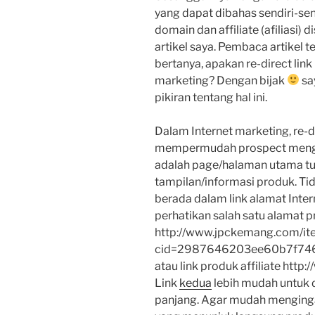
yang dapat dibahas sendiri-send
domain dan affiliate (afiliasi)
artikel saya. Pembaca artikel 
bertanya, apakan re-direct lin
marketing? Dengan bijak
sa
pikiran tentang hal ini.
Dalam Internet marketing, re-d
mempermudah prospect mengin
adalah page/halaman utama tuju
tampilan/informasi produk. T
berada dalam link alamat Inte
perhatikan salah satu alamat p
http://www.jpckemang.com/it
cid=2987646203ee60b7f746
atau link produk affiliate http
Link
kedua
lebih mudah untuk di
panjang. Agar mudah menging