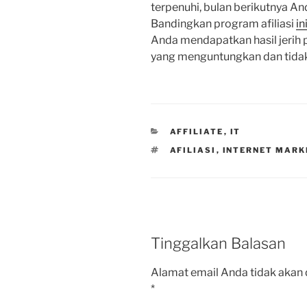
terpenuhi, bulan berikutnya And
Bandingkan program afiliasi
in
Anda mendapatkan hasil jerih p
yang menguntungkan dan tidak
KATEGORI
AFFILIATE
,
IT
TAG
AFILIASI
,
INTERNET MARK
Tinggalkan Balasan
Alamat email Anda tidak akan 
*