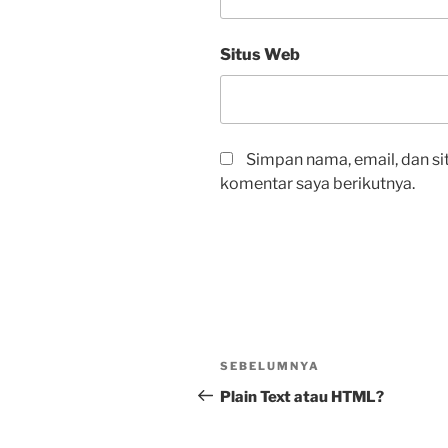
Situs Web
Simpan nama, email, dan si
komentar saya berikutnya.
Navigasi
Pos
SEBELUMNYA
pos
Sebelumnya
Plain Text atau HTML?