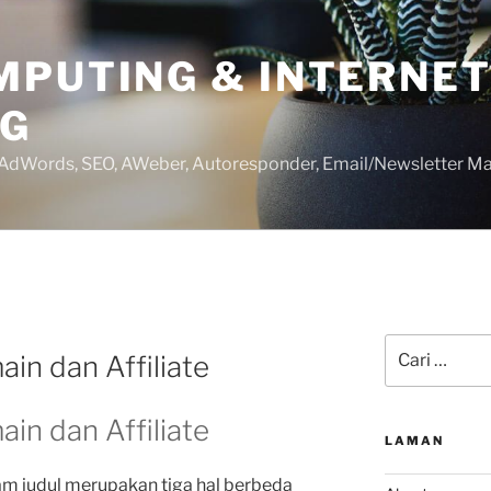
MPUTING & INTERNE
NG
 AdWords, SEO, AWeber, Autoresponder, Email/Newsletter Ma
Pencarian
in dan Affiliate
untuk:
in dan Affiliate
LAMAN
m judul merupakan tiga hal berbeda