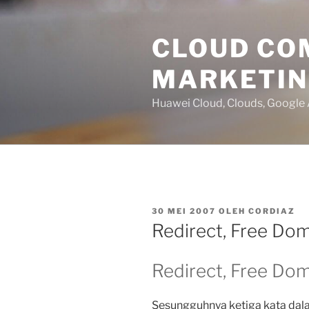
Lompat
ke
CLOUD CO
konten
MARKETI
Huawei Cloud, Clouds, Google
DIPOSKAN
30 MEI 2007
OLEH
CORDIAZ
PADA
Redirect, Free Doma
Redirect, Free Doma
Sesungguhnya ketiga kata dala