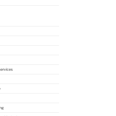
ervices
e
ng