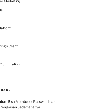
er Marketing
ds
latform
ing's Client
Optimization
RBARU
ntum Bisa Membobol Password dan
 Penjelasan Sederhananya