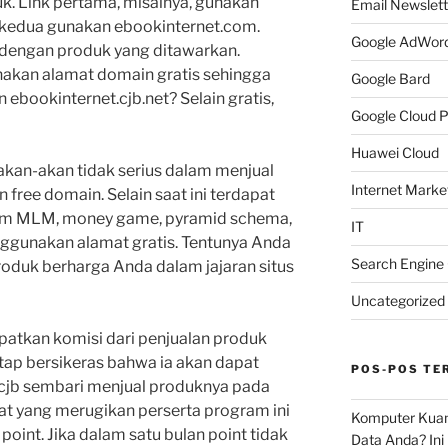
. Link pertama, misalnya, gunakan
Email Newslett
kedua gunakan ebookinternet.com.
Google AdWor
dengan produk yang ditawarkan.
akan alamat domain gratis sehingga
Google Bard
ebookinternet.cjb.net? Selain gratis,
Google Cloud P
Huawei Cloud
kan-akan tidak serius dalam menjual
Internet Market
free domain. Selain saat ini terdapat
am MLM, money game, pyramid schema,
IT
nggunakan alamat gratis. Tentunya Anda
Search Engine 
oduk berharga Anda dalam jajaran situs
Uncategorized
patkan komisi dari penjualan produk
etap bersikeras bahwa ia akan dapat
POS-POS TE
 cjb sembari menjual produknya pada
rat yang merugikan perserta program ini
Komputer Kua
point. Jika dalam satu bulan point tidak
Data Anda? Ini