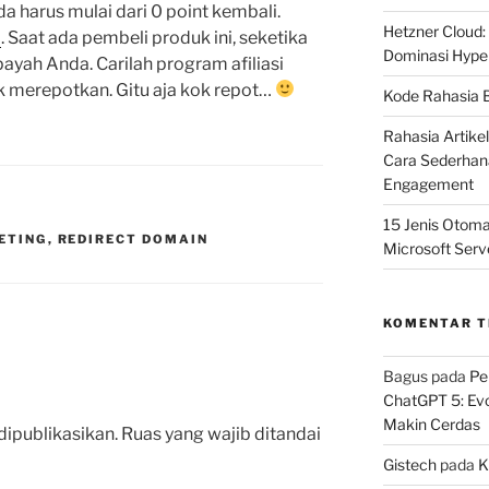
a harus mulai dari 0 point kembali.
Hetzner Cloud:
i
. Saat ada pembeli produk ini, seketika
Dominasi Hype
ayah Anda. Carilah program afiliasi
 merepotkan. Gitu aja kok repot…
Kode Rahasia B
Rahasia Artike
Cara Sederhana
Engagement
15 Jenis Otoma
ETING
,
REDIRECT DOMAIN
Microsoft Serv
KOMENTAR 
Bagus
pada
Pe
ChatGPT 5: Ev
Makin Cerdas
dipublikasikan.
Ruas yang wajib ditandai
Gistech
pada
K