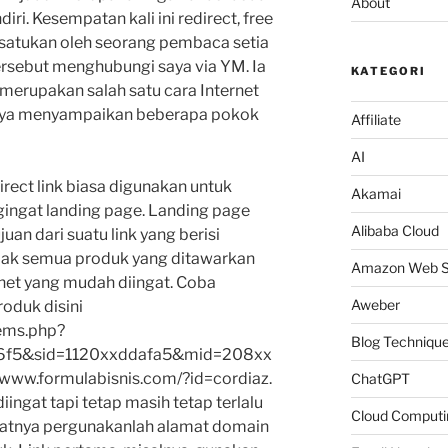
About
iri. Kesempatan kali ini redirect, free
 disatukan oleh seorang pembaca setia
tersebut menghubungi saya via YM. Ia
KATEGORI
k merupakan salah satu cara Internet
ya menyampaikan beberapa pokok
Affiliate
AI
irect link biasa digunakan untuk
Akamai
gat landing page. Landing page
Alibaba Cloud
an dari suatu link yang berisi
idak semua produk yang ditawarkan
Amazon Web S
rnet yang mudah diingat. Coba
Aweber
roduk disini
ems.php?
Blog Techniqu
f5&sid=1120xxddafa5&mid=208xx
://www.formulabisnis.com/?id=cordiaz.
ChatGPT
ingat tapi tetap masih tetap terlalu
Cloud Computi
atnya pergunakanlah alamat domain