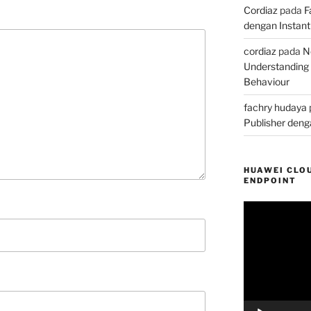
Cordiaz
pada
F
dengan Instant 
cordiaz
pada
N
Understanding
Behaviour
fachry hudaya
Publisher denga
HUAWEI CLOU
ENDPOINT
Pemutar
Video