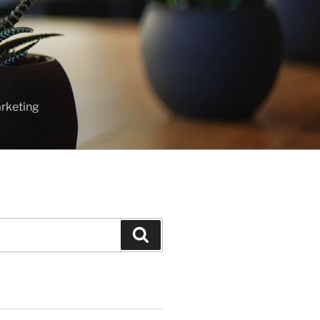
T
rketing
Cari