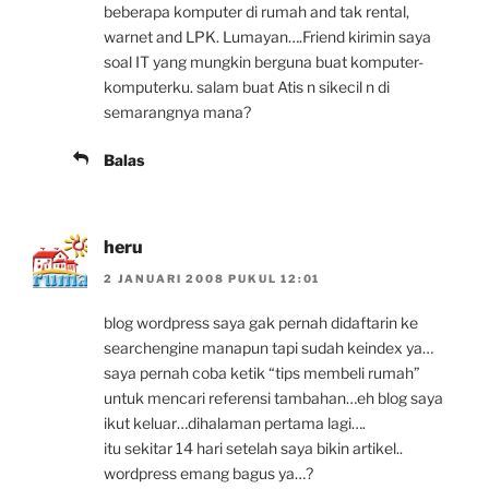
beberapa komputer di rumah and tak rental,
warnet and LPK. Lumayan….Friend kirimin saya
soal IT yang mungkin berguna buat komputer-
komputerku. salam buat Atis n sikecil n di
semarangnya mana?
Balas
heru
2 JANUARI 2008 PUKUL 12:01
blog wordpress saya gak pernah didaftarin ke
searchengine manapun tapi sudah keindex ya…
saya pernah coba ketik “tips membeli rumah”
untuk mencari referensi tambahan…eh blog saya
ikut keluar…dihalaman pertama lagi….
itu sekitar 14 hari setelah saya bikin artikel..
wordpress emang bagus ya…?