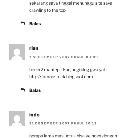
sekarang saya tinggal menunggu site saya
crawling to the top
Balas
rian
7 SEPTEMBER 2007 PUKUL 03:09
bener2 mantep!!! kunjungi blog gwa yah:
http://famousrock.blogspot.com
Balas
indo
21 DESEMBER 2007 PUKUL 10:12
berapa lama mas untuk bisa keindex dengan