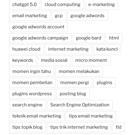
chatgpt 5.0
cloud computing
e-marketing
email marketing
gcp
google adwords
google adwords account
google adwords campaign
google bard
html
huawei cloud
internet marketing
kata kunci
keywords
media sosial
micro moment
momen ingin tahu
momen melakukan
momen pembelian
momen pergi
plugins
plugins wordpress
posting blog
search engine
Search Engine Optimization
teknik email marketing
tips email marketing
tips topik blog
tips trik internet marketing
tld