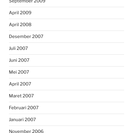
September 2009
April 2009
April 2008
Desember 2007
Juli 2007
Juni 2007
Mei 2007
April 2007
Maret 2007
Februari 2007
Januari 2007
November 2006