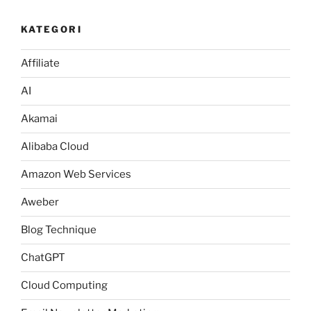
KATEGORI
Affiliate
AI
Akamai
Alibaba Cloud
Amazon Web Services
Aweber
Blog Technique
ChatGPT
Cloud Computing