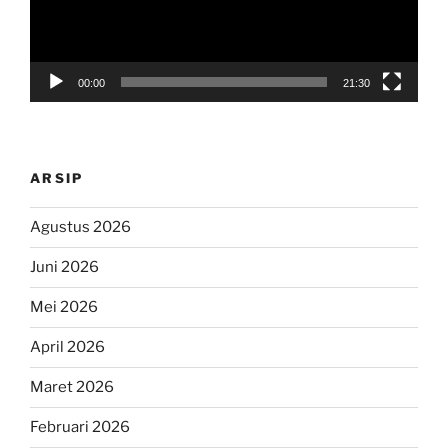
00:00
21:30
ARSIP
Agustus 2026
Juni 2026
Mei 2026
April 2026
Maret 2026
Februari 2026