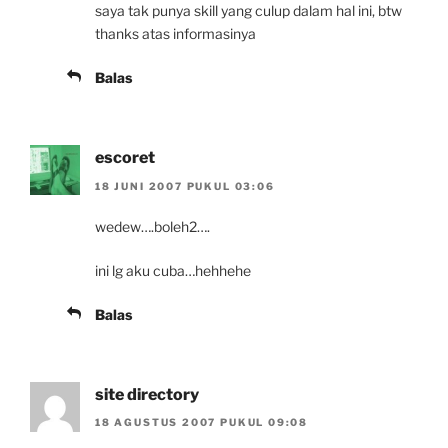
saya tak punya skill yang culup dalam hal ini, btw
thanks atas informasinya
Balas
escoret
18 JUNI 2007 PUKUL 03:06
wedew….boleh2….
ini lg aku cuba…hehhehe
Balas
site directory
18 AGUSTUS 2007 PUKUL 09:08