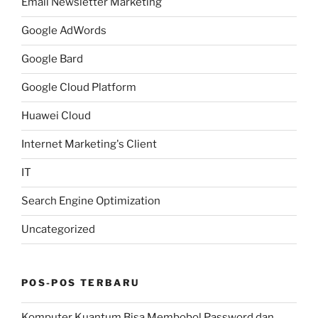
Email Newsletter Marketing
Google AdWords
Google Bard
Google Cloud Platform
Huawei Cloud
Internet Marketing's Client
IT
Search Engine Optimization
Uncategorized
POS-POS TERBARU
Komputer Kuantum Bisa Membobol Password dan