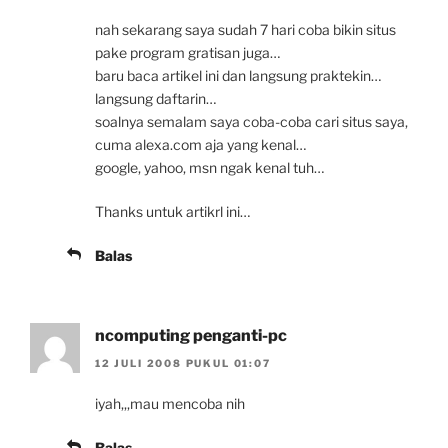
nah sekarang saya sudah 7 hari coba bikin situs
pake program gratisan juga…
baru baca artikel ini dan langsung praktekin…
langsung daftarin…
soalnya semalam saya coba-coba cari situs saya,
cuma alexa.com aja yang kenal…
google, yahoo, msn ngak kenal tuh…
Thanks untuk artikrl ini…
Balas
ncomputing penganti-pc
12 JULI 2008 PUKUL 01:07
iyah,,,mau mencoba nih
Balas