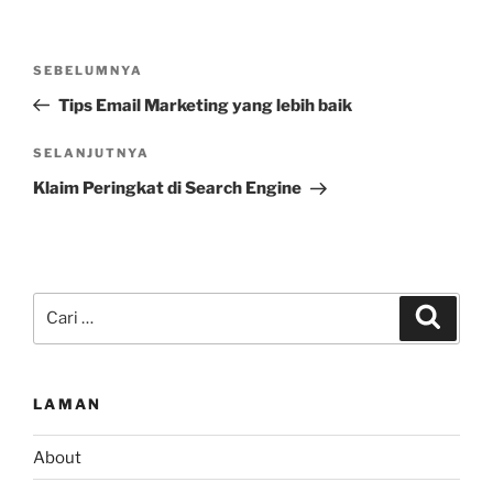
Navigasi
Pos
SEBELUMNYA
pos
Sebelumnya
Tips Email Marketing yang lebih baik
Pos
SELANJUTNYA
Selanjutnya
Klaim Peringkat di Search Engine
Pencarian
Cari
untuk:
LAMAN
About