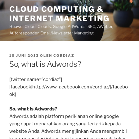
Lompat
CLOUD COMPUTING &
ke
INTERNET MARKETING
konten
Huawei Cloud, Clouds, Google AdWords, SEO, AWeber,
Autoresponder, Email/Newsletter Marketing
DIPOSKAN
10 JUNI 2013
OLEH
CORDIAZ
PADA
So, what is Adwords?
[twitter name=”cordiaz”]
[facebook]http://www.faceboook.com/cordiaz/[/facebo
ok]
So, what is Adwords?
Adwords adalah platform periklanan online google
yang dapat menarahkan orang yang tertarik kepada
website Anda. Adwords mengijinkan Anda mengambil
keuntungan dari jutaan hasil pencarian yang dilakukan