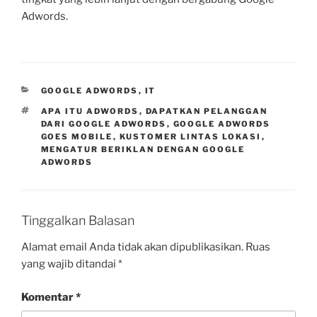
Adwords.
KATEGORI
GOOGLE ADWORDS
,
IT
TAG
APA ITU ADWORDS
,
DAPATKAN PELANGGAN
DARI GOOGLE ADWORDS
,
GOOGLE ADWORDS
GOES MOBILE
,
KUSTOMER LINTAS LOKASI
,
MENGATUR BERIKLAN DENGAN GOOGLE
ADWORDS
Tinggalkan Balasan
Alamat email Anda tidak akan dipublikasikan.
Ruas
yang wajib ditandai
*
Komentar
*