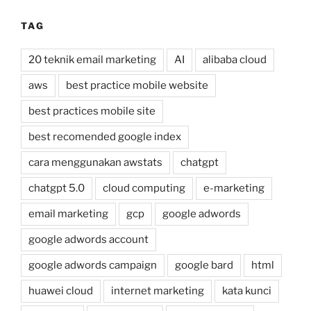
TAG
20 teknik email marketing
AI
alibaba cloud
aws
best practice mobile website
best practices mobile site
best recomended google index
cara menggunakan awstats
chatgpt
chatgpt 5.0
cloud computing
e-marketing
email marketing
gcp
google adwords
google adwords account
google adwords campaign
google bard
html
huawei cloud
internet marketing
kata kunci