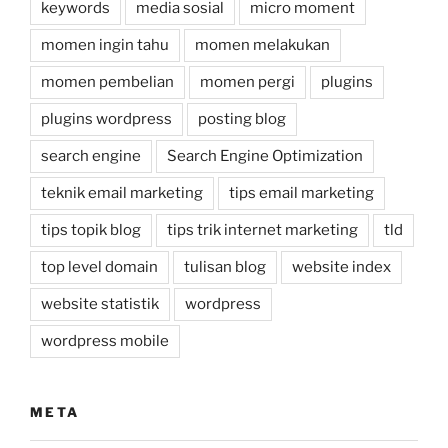
keywords
media sosial
micro moment
momen ingin tahu
momen melakukan
momen pembelian
momen pergi
plugins
plugins wordpress
posting blog
search engine
Search Engine Optimization
teknik email marketing
tips email marketing
tips topik blog
tips trik internet marketing
tld
top level domain
tulisan blog
website index
website statistik
wordpress
wordpress mobile
META