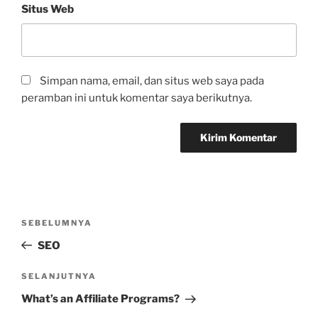
Situs Web
Simpan nama, email, dan situs web saya pada
peramban ini untuk komentar saya berikutnya.
Navigasi
Pos
SEBELUMNYA
pos
Sebelumnya
SEO
Pos
SELANJUTNYA
Selanjutnya
What’s an Affiliate Programs?