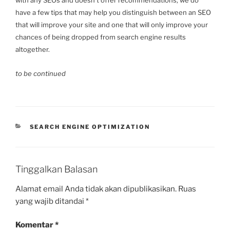
with any SEOs and doesn’t offer recommendations, we do
have a few tips that may help you distinguish between an SEO
that will improve your site and one that will only improve your
chances of being dropped from search engine results
altogether.
to be continued
KATEGORI
SEARCH ENGINE OPTIMIZATION
Tinggalkan Balasan
Alamat email Anda tidak akan dipublikasikan.
Ruas
yang wajib ditandai
*
Komentar
*