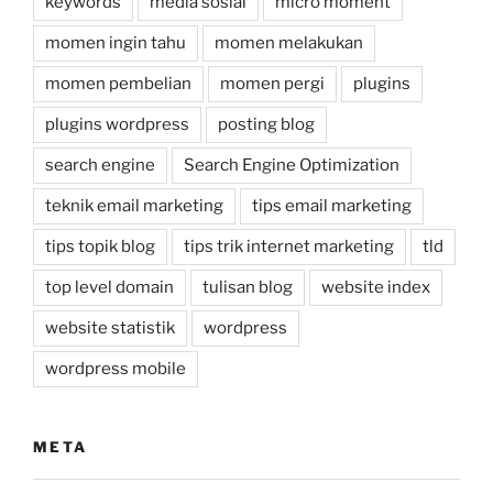
keywords
media sosial
micro moment
momen ingin tahu
momen melakukan
momen pembelian
momen pergi
plugins
plugins wordpress
posting blog
search engine
Search Engine Optimization
teknik email marketing
tips email marketing
tips topik blog
tips trik internet marketing
tld
top level domain
tulisan blog
website index
website statistik
wordpress
wordpress mobile
META