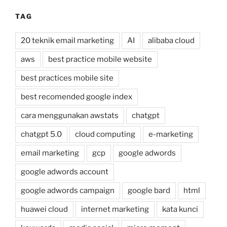
TAG
20 teknik email marketing
AI
alibaba cloud
aws
best practice mobile website
best practices mobile site
best recomended google index
cara menggunakan awstats
chatgpt
chatgpt 5.0
cloud computing
e-marketing
email marketing
gcp
google adwords
google adwords account
google adwords campaign
google bard
html
huawei cloud
internet marketing
kata kunci