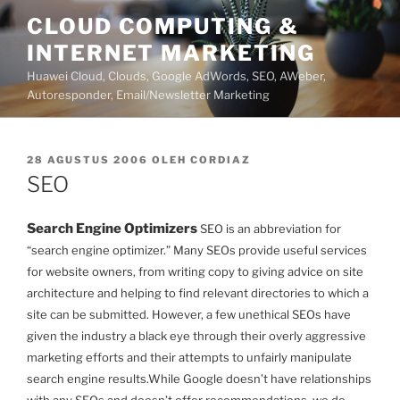
Lompat
CLOUD COMPUTING &
ke
INTERNET MARKETING
konten
Huawei Cloud, Clouds, Google AdWords, SEO, AWeber,
Autoresponder, Email/Newsletter Marketing
DIPOSKAN
28 AGUSTUS 2006
OLEH
CORDIAZ
PADA
SEO
Search Engine Optimizers
SEO is an abbreviation for
“search engine optimizer.” Many SEOs provide useful services
for website owners, from writing copy to giving advice on site
architecture and helping to find relevant directories to which a
site can be submitted. However, a few unethical SEOs have
given the industry a black eye through their overly aggressive
marketing efforts and their attempts to unfairly manipulate
search engine results.
While Google doesn’t have relationships