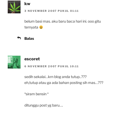
kw
3 NOVEMBER 2007 PUKUL 01:11
belum basi mas. aku baru baca hari ini. ooo gitu
ternyata
Balas
escoret
6 NOVEMBER 2007 PUKUL 10:11
sedih sekalai…krn blog anda tutup..???
eh,tutup atau ga ada bahan posting sih mas…???
*siram bensin *
ditunggu post yg baru….