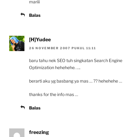
mariii
Balas
[H]Yudee
26 NOVEMBER 2007 PUKUL 11:11
baru tahu nek SEO tuh singkatan Search Engine
Optimization hehehehe. ….
berarti aku yg basbang ya mas … ?? hehehehe …
thanks for the info mas …
Balas
freezing