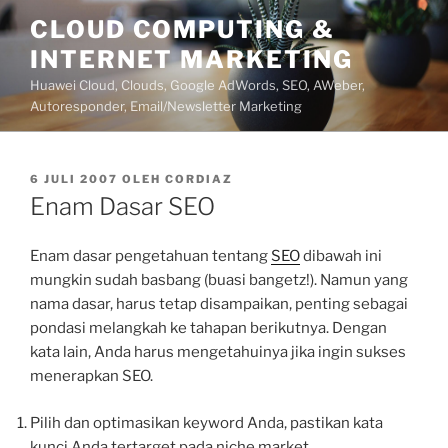
Lompat
CLOUD COMPUTING &
ke
INTERNET MARKETING
konten
Huawei Cloud, Clouds, Google AdWords, SEO, AWeber,
Autoresponder, Email/Newsletter Marketing
DIPOSKAN
6 JULI 2007
OLEH
CORDIAZ
PADA
Enam Dasar SEO
Enam dasar pengetahuan tentang
SEO
dibawah ini
mungkin sudah basbang (buasi bangetz!). Namun yang
nama dasar, harus tetap disampaikan, penting sebagai
pondasi melangkah ke tahapan berikutnya. Dengan
kata lain, Anda harus mengetahuinya jika ingin sukses
menerapkan SEO.
Pilih dan optimasikan keyword Anda, pastikan kata
kunci Anda tertarget pada niche market