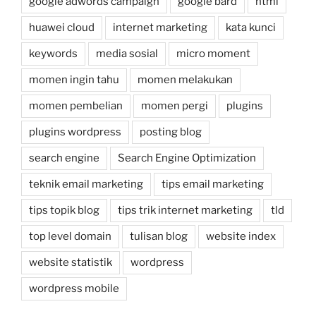
google adwords campaign
google bard
html
huawei cloud
internet marketing
kata kunci
keywords
media sosial
micro moment
momen ingin tahu
momen melakukan
momen pembelian
momen pergi
plugins
plugins wordpress
posting blog
search engine
Search Engine Optimization
teknik email marketing
tips email marketing
tips topik blog
tips trik internet marketing
tld
top level domain
tulisan blog
website index
website statistik
wordpress
wordpress mobile