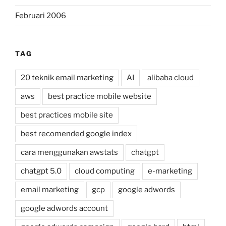
Februari 2006
TAG
20 teknik email marketing
AI
alibaba cloud
aws
best practice mobile website
best practices mobile site
best recomended google index
cara menggunakan awstats
chatgpt
chatgpt 5.0
cloud computing
e-marketing
email marketing
gcp
google adwords
google adwords account