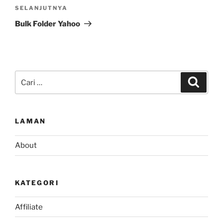
Pos
SELANJUTNYA
Selanjutnya
Bulk Folder Yahoo
Pencarian
Cari
untuk:
LAMAN
About
KATEGORI
Affiliate