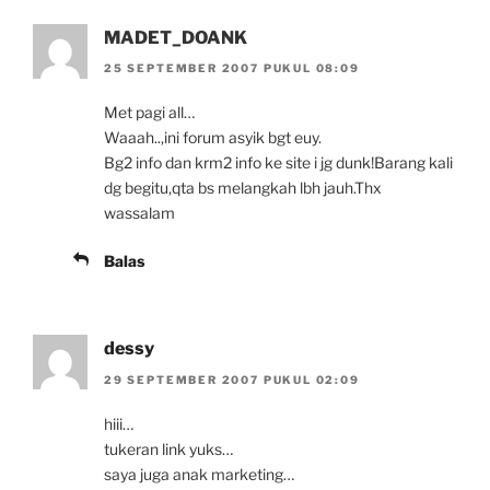
MADET_DOANK
25 SEPTEMBER 2007 PUKUL 08:09
Met pagi all…
Waaah..,ini forum asyik bgt euy.
Bg2 info dan krm2 info ke site i jg dunk!Barang kali
dg begitu,qta bs melangkah lbh jauh.Thx
wassalam
Balas
dessy
29 SEPTEMBER 2007 PUKUL 02:09
hiii…
tukeran link yuks…
saya juga anak marketing…