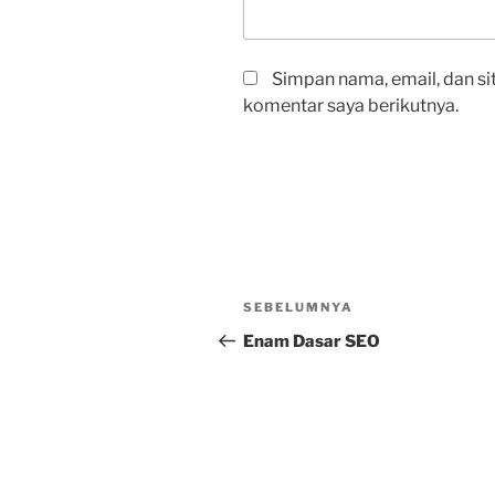
Simpan nama, email, dan si
komentar saya berikutnya.
Navigasi
Pos
SEBELUMNYA
pos
Sebelumnya
Enam Dasar SEO