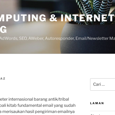
MPUTING & INTERNE
NG
 AdWords, SEO, AWeber, Autoresponder, Email/Newsletter Ma
IAZ
Pencarian
untuk:
ter internasional barang antik/tribal
LAMAN
i kitab fundamental email yang sudah
a merisaukan hasil pengiriman emailnya