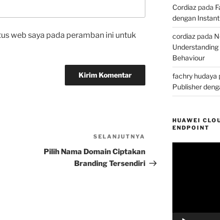
Cordiaz
pada
F
dengan Instant 
tus web saya pada peramban ini untuk
cordiaz
pada
N
Understanding
Behaviour
fachry hudaya
Publisher denga
HUAWEI CLOU
ENDPOINT
SELANJUTNYA
Pos
Pemutar
Selanjutnya
Pilih Nama Domain Ciptakan
Video
Branding Tersendiri