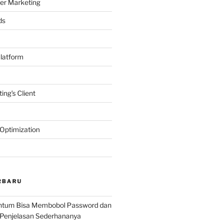
er Marketing
ds
latform
ing's Client
Optimization
RBARU
ntum Bisa Membobol Password dan
 Penjelasan Sederhananya