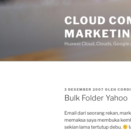
Lompat
ke
CLOUD CO
konten
MARKETI
Huawei Cloud, Clouds, Google
DIPOSKAN
3 DESEMBER 2007
OLEH
CORD
PADA
Bulk Folder Yahoo
Email dari seorang rekan, marke
memaksa saya membuka kembal
sekian lama tertutup debu.
I