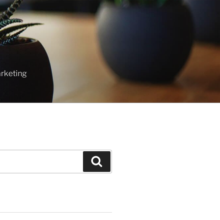
T
rketing
Cari