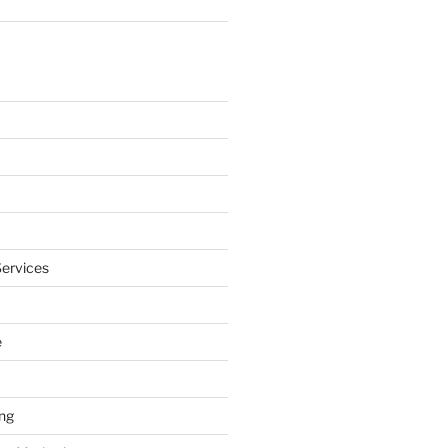
ervices
e
ng