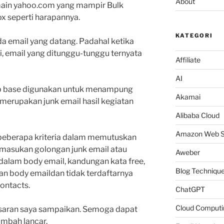
About
omain yahoo.com yang mampir Bulk
ox seperti harapannya.
KATEGORI
ada email yang datang. Padahal ketika
 tadi, email yang ditunggu-tunggu ternyata
Affiliate
AI
eb base digunakan untuk menampung
Akamai
 merupakan junk email hasil kegiatan
Alibaba Cloud
Amazon Web S
beberapa kriteria dalam memutuskan
imasukan golongan junk email atau
Aweber
 dalam body email, kandungan kata free,
Blog Techniqu
dan body emaildan tidak terdaftarnya
ontacts.
ChatGPT
Cloud Computi
i, saran saya sampaikan. Semoga dapat
mbah lancar.