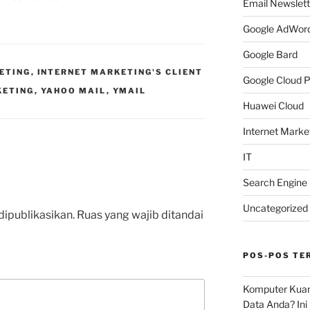
Email Newslett
Google AdWor
Google Bard
ETING
,
INTERNET MARKETING'S CLIENT
Google Cloud P
KETING
,
YAHOO MAIL
,
YMAIL
Huawei Cloud
Internet Market
IT
Search Engine 
Uncategorized
dipublikasikan.
Ruas yang wajib ditandai
POS-POS TE
Komputer Kua
Data Anda? Ini